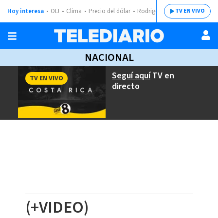
Hoy interesa
OIJ
Clima
Precio del dólar
Rodrigo Chaves
TV EN VIVO
NACIONAL
Seguí aquí
TV en
TV EN VIVO
directo
(+VIDEO)