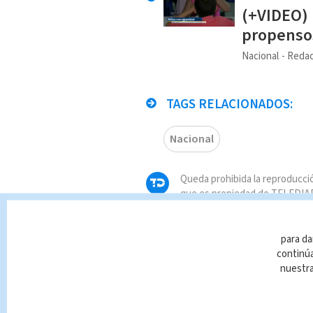
(+VIDEO) 
propensos
Nacional
Redac
TAGS RELACIONADOS:
Nacional
Queda prohibida la reproducció
que es propiedad de TELEDIAR
infracción y un delito de confo
para da
continúa
nuestr