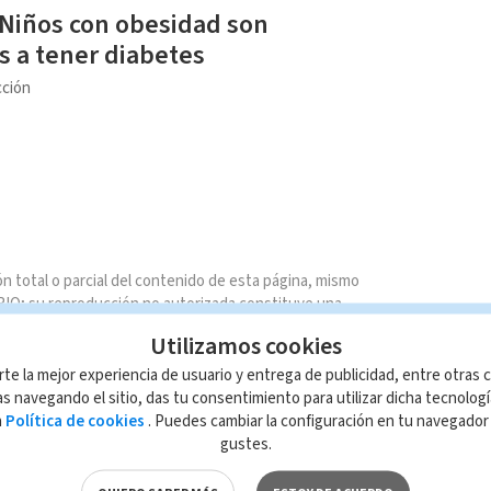
Niños con obesidad son
 a tener diabetes
ción
n total o parcial del contenido de esta página, mismo
IO; su reproducción no autorizada constituye una
rmidad con las leyes aplicables.
Utilizamos cookies
rte la mejor experiencia de usuario y entrega de publicidad, entre otras c
s navegando el sitio, das tu consentimiento para utilizar dicha tecnolog
a
Política de cookies
. Puedes cambiar la configuración en tu navegado
gustes.