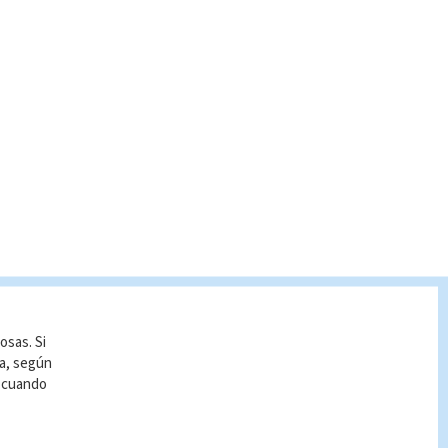
osas. Si
ía, según
r cuando