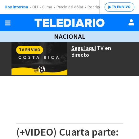
Hoy interesa
OIJ
Clima
Precio del dólar
Rodrigo Chaves
TV EN VIVO
NACIONAL
Seguí aquí
TV en
TV EN VIVO
directo
(+VIDEO) Cuarta parte: