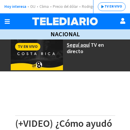
Hoy interesa
OIJ
Clima
Precio del dólar
Rodrigo Chaves
TV EN VIVO
NACIONAL
Seguí aquí
TV en
TV EN VIVO
directo
(+VIDEO) ¿Cómo ayudó