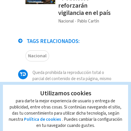
reforzarán
vigilancia en el país
Nacional
Pablo Cartín
TAGS RELACIONADOS:
Nacional
Queda prohibida la reproducción total o
parcial del contenido de esta página, mismo
que es propiedad de TELEDIARIO; su
reproducción no autorizada constituye una
Utilizamos cookies
infracción y un delito de conformidad con las
para darte la mejor experiencia de usuario y entrega de
leyes aplicables.
publicidad, entre otras cosas. Si continúas navegando el sitio,
das tu consentimiento para utilizar dicha tecnología, según
nuestra
Política de cookies
. Puedes cambiar la configuración
en tu navegador cuando gustes.