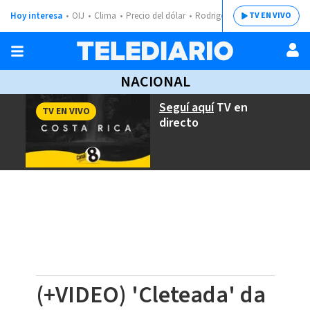
Hoy interesa
OIJ
Clima
Precio del dólar
Rodrigo Chaves
TV EN VIVO
NACIONAL
Seguí aquí
TV en
TV EN VIVO
directo
(+VIDEO) 'Cleteada' da