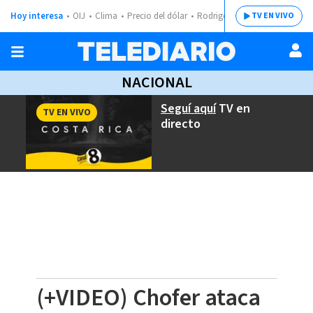
Hoy interesa
OIJ
Clima
Precio del dólar
Rodrigo Chaves
TV EN VIVO
NACIONAL
Seguí aquí
TV en
TV EN VIVO
directo
(+VIDEO) Chofer ataca