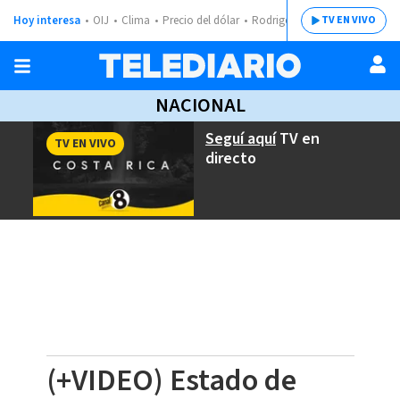
Hoy interesa
OIJ
Clima
Precio del dólar
Rodrigo Chaves
TV EN VIVO
NACIONAL
Seguí aquí
TV en
TV EN VIVO
directo
(+VIDEO) Estado de