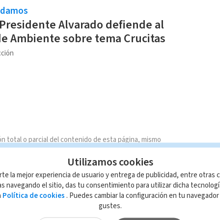
ndamos
Presidente Alvarado defiende al
de Ambiente sobre tema Crucitas
ción
n total o parcial del contenido de esta página, mismo
IO; su reproducción no autorizada constituye una
Utilizamos cookies
rmidad con las leyes aplicables.
rte la mejor experiencia de usuario y entrega de publicidad, entre otras c
s navegando el sitio, das tu consentimiento para utilizar dicha tecnolog
a
Política de cookies
. Puedes cambiar la configuración en tu navegado
gustes.