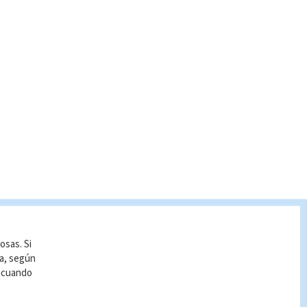
osas. Si
ía, según
r cuando