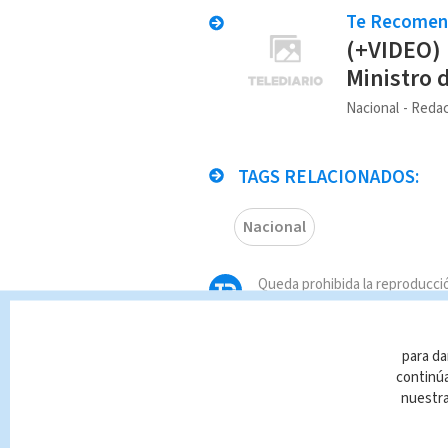
Te Recome
(+VIDEO) 
Ministro 
Nacional
Redac
TAGS RELACIONADOS:
Nacional
Queda prohibida la reproducció
que es propiedad de TELEDIAR
infracción y un delito de confo
para da
continúa
nuestr