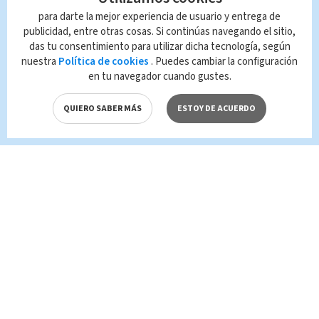
Nacional
para darte la mejor experiencia de usuario y entrega de
publicidad, entre otras cosas. Si continúas navegando el sitio,
das tu consentimiento para utilizar dicha tecnología, según
Queda prohibida la reproducción total o
nuestra
Política de cookies
. Puedes cambiar la configuración
parcial del contenido de esta página, mismo
en tu navegador cuando gustes.
que es propiedad de TELEDIARIO; su
reproducción no autorizada constituye una
QUIERO SABER MÁS
ESTOY DE ACUERDO
infracción y un delito de conformidad con las
leyes aplicables.