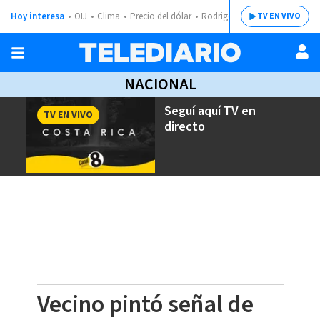
Hoy interesa
OIJ
Clima
Precio del dólar
Rodrigo Chaves
TV EN VIVO
NACIONAL
Seguí aquí
TV en
TV EN VIVO
directo
Vecino pintó señal de