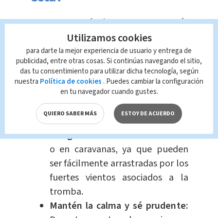
Busca refugio seguro:
Lo más
importante es
alejarte
Utilizamos cookies
inmediatamente del área
donde
para darte la mejor experiencia de usuario y entrega de
publicidad, entre otras cosas. Si continúas navegando el sitio,
se ha formado la tromba marina.
das tu consentimiento para utilizar dicha tecnología, según
Busca un lugar alto y seguro
,
nuestra
Política de cookies
. Puedes cambiar la configuración
como un edificio resistente o una
en tu navegador cuando gustes.
colina, lejos de la costa y de
QUIERO SABER MÁS
ESTOY DE ACUERDO
posibles objetos voladores.
Evita
refugiarte en estructuras débiles
o en caravanas, ya que pueden
ser fácilmente arrastradas por los
fuertes vientos asociados a la
tromba.
Mantén la calma y sé prudente: