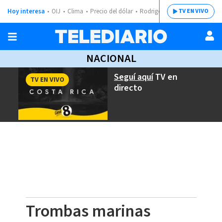
Hoy interesa
OIJ
Clima
Precio del dólar
Rodrigo Chaves
TV EN VIVO
NACIONAL
Seguí aquí
TV en
TV EN VIVO
directo
Trombas marinas