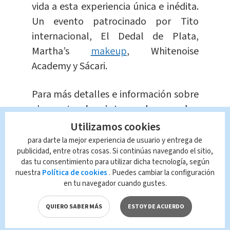
vida a esta experiencia única e inédita.
Un evento patrocinado por Tito
internacional, El Dedal de Plata,
Martha’s
makeup
, Whitenoise
Academy y Sácari.
Para más detalles e información sobre
el evento,
los interesados pueden
seguir a Melannie en Instagram
Utilizamos cookies
como: @melannieotarola, en
para darte la mejor experiencia de usuario y entrega de
publicidad, entre otras cosas. Si continúas navegando el sitio,
Facebook como Melannie Otárola, y
das tu consentimiento para utilizar dicha tecnología, según
en TikTok como: @melanniemusic598.
nuestra
Política de cookies
. Puedes cambiar la configuración
en tu navegador cuando gustes.
Te recomendamos...
Joven 15 años necesita ayuda
QUIERO SABER MÁS
ESTOY DE ACUERDO
para cirugía de corazón en