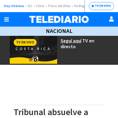
Hoy interesa
OIJ
Clima
Precio del dólar
Rodrigo Chaves
TV EN VIVO
NACIONAL
Seguí aquí
TV en
TV EN VIVO
directo
Tribunal absuelve a