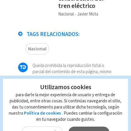
tren eléctrico
Nacional
Javier Mota
TAGS RELACIONADOS:
Nacional
Queda prohibida la reproducción total o
parcial del contenido de esta página, mismo
que es propiedad de TELEDIARIO; su
reproducción no autorizada constituye una
Utilizamos cookies
infracción y un delito de conformidad con las
para darte la mejor experiencia de usuario y entrega de
leyes aplicables.
publicidad, entre otras cosas. Si continúas navegando el sitio,
das tu consentimiento para utilizar dicha tecnología, según
nuestra
Política de cookies
. Puedes cambiar la configuración
en tu navegador cuando gustes.