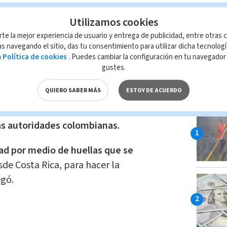
ense desaparecido en Colombia,
Utilizamos cookies
este momento que ya la persona se
rte la mejor experiencia de usuario y entrega de publicidad, entre otras c
nos lo informan las autoridades
s navegando el sitio, das tu consentimiento para utilizar dicha tecnolog
por aparentes causas naturales”,
a
Política de cookies
. Puedes cambiar la configuración en tu navegado
gustes.
LO MÁ
QUIERO SABER MÁS
ESTOY DE ACUERDO
ad de la víctima fue corroborada mediante
 huellas dactilares, para el cual Costa
as autoridades colombianas
.
dad por medio de huellas que se
sde Costa Rica, para hacer la
egó.