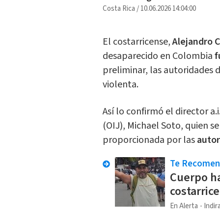
Costa Rica
/
10.06.2026 14:04:00
El costarricense,
Alejandro 
desaparecido en Colombia
f
preliminar, las autoridades 
violenta.
Así lo confirmó el director a
(OIJ), Michael Soto, quien s
proporcionada por las
autor
Te Recome
Cuerpo ha
costarric
En Alerta
Indir