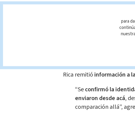
“Respecto al costarric
podemos confirmar en 
para da
localizó fallecida, así 
continúa
policiales de Colombia,
nuestr
indicó Soto.
Soto explicó que la identid
un proceso de comparación de
Rica remitió
información a l
“Se
confirmó la identi
enviaron desde acá
, de
comparación allá”, agr