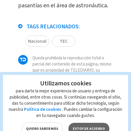
pasantías en el área de astronáutica.
TAGS RELACIONADOS:
Nacional
TEC
Queda prohibida la reproducción total o
parcial del contenido de esta página, mismo
que es propiedad de TELEDIARIO; su
reproducción no autorizada constituye una
Utilizamos cookies
infracción y un delito de conformidad con las
leyes aplicables.
para darte la mejor experiencia de usuario y entrega de
publicidad, entre otras cosas. Si continúas navegando el sitio,
das tu consentimiento para utilizar dicha tecnología, según
nuestra
Política de cookies
. Puedes cambiar la configuración
en tu navegador cuando gustes.
QUIERO SABER MÁS
ESTOY DE ACUERDO