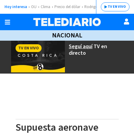
Hoy interesa
OIJ
Clima
Precio del dólar
Rodrigo Chaves
TV EN VIVO
NACIONAL
Seguí aquí
TV en
TV EN VIVO
directo
Supuesta aeronave