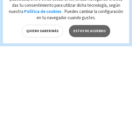
das tu consentimiento para utilizar dicha tecnología, según
que es propiedad de TELEDIARIO; su
nuestra
Política de cookies
. Puedes cambiar la configuración
reproducción no autorizada constituye una
en tu navegador cuando gustes.
infracción y un delito de conformidad con las
leyes aplicables.
QUIERO SABER MÁS
ESTOY DE ACUERDO