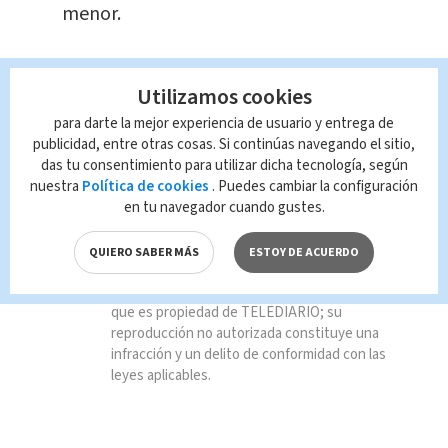
menor.
Utilizamos cookies
TAGS RELACIONADOS:
para darte la mejor experiencia de usuario y entrega de
publicidad, entre otras cosas. Si continúas navegando el sitio,
Servicio de Emergencias
traslado
das tu consentimiento para utilizar dicha tecnología, según
nuestra
Política de cookies
. Puedes cambiar la configuración
en tu navegador cuando gustes.
menor de edad
QUIERO SABER MÁS
ESTOY DE ACUERDO
Queda prohibida la reproducción total o
parcial del contenido de esta página, mismo
que es propiedad de TELEDIARIO; su
reproducción no autorizada constituye una
infracción y un delito de conformidad con las
leyes aplicables.