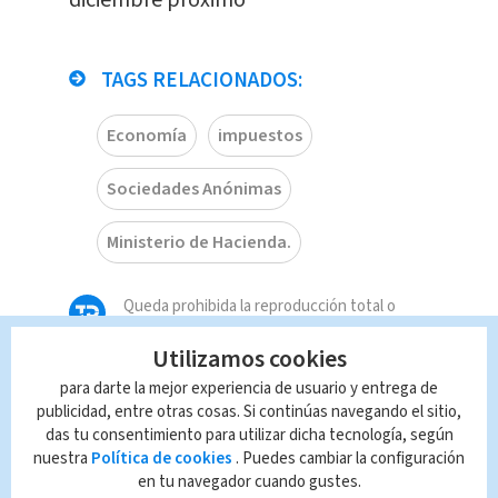
diciembre próximo
TAGS RELACIONADOS:
Economía
impuestos
Sociedades Anónimas
Ministerio de Hacienda.
Queda prohibida la reproducción total o
parcial del contenido de esta página, mismo
Utilizamos cookies
que es propiedad de TELEDIARIO; su
reproducción no autorizada constituye una
para darte la mejor experiencia de usuario y entrega de
infracción y un delito de conformidad con las
publicidad, entre otras cosas. Si continúas navegando el sitio,
leyes aplicables.
das tu consentimiento para utilizar dicha tecnología, según
nuestra
Política de cookies
. Puedes cambiar la configuración
en tu navegador cuando gustes.