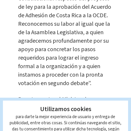
de ley para la aprobación del Acuerdo
de Adhesión de Costa Rica a la OCDE.
Reconocemos su labor al igual que la
de la Asamblea Legislativa, a quien
agradecemos profundamente por su
apoyo para concretar los pasos
requeridos para lograr el ingreso
formal a la organización y a quien
instamos a proceder con la pronta
votación en segundo debate”.
Por otra parte, el Ministro de
Comercio Exterior y coordinador
Utilizamos cookies
nacional del proceso de adhesión de
para darte la mejor experiencia de usuario y entrega de
publicidad, entre otras cosas. Si continúas navegando el sitio,
Costa Rica a la OCDE, Andrés
das tu consentimiento para utilizar dicha tecnología, según