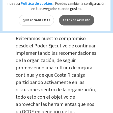
Valenciano, se mostró complacido con
nuestra
Política de cookies
. Puedes cambiar la configuración
la noticia e indicó que “este voto
en tu navegador cuando gustes.
constituye un importante paso de
QUIERO SABER MÁS
ESTOY DE ACUERDO
cara a que Costa Rica se convierta en
el miembro número 38 de la OCDE.
Reiteramos nuestro compromiso
desde el Poder Ejecutivo de continuar
implementando las recomendaciones
de la organización, de seguir
promoviendo una cultura de mejora
continua y de que Costa Rica siga
participando activamente en las
discusiones dentro de la organización,
todo esto con el objetivo de
aprovechar las herramientas que nos
da OCDE en beneficio de los