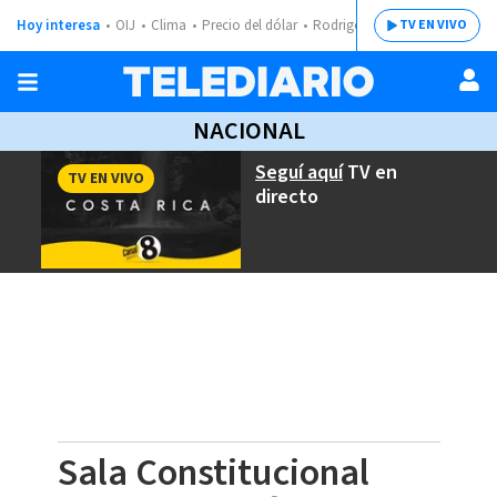
Hoy interesa
OIJ
Clima
Precio del dólar
Rodrigo Chaves
TV EN VIVO
NACIONAL
Seguí aquí
TV en
TV EN VIVO
directo
Sala Constitucional