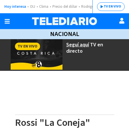
Hoy interesa
OIJ
Clima
Precio del dólar
Rodrigo Chaves
TV EN VIVO
NACIONAL
Seguí aquí
TV en
TV EN VIVO
directo
Rossi "La Coneja"