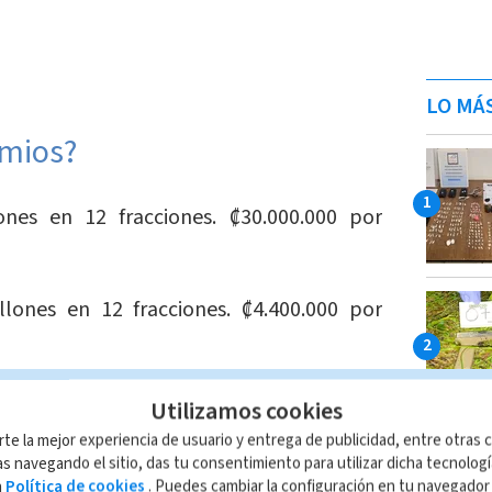
LO MÁ
emios?
nes en 12 fracciones. ₡30.000.000 por
llones en 12 fracciones. ₡4.400.000 por
en 12 fracciones. ₡2.000.000 por fracción.
Utilizamos cookies
rte la mejor experiencia de usuario y entrega de publicidad, entre otras c
s navegando el sitio, das tu consentimiento para utilizar dicha tecnolog
a
Política de cookies
. Puedes cambiar la configuración en tu navegado