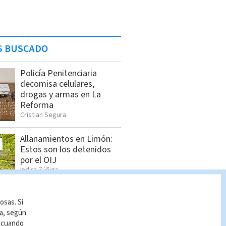
S BUSCADO
Policía Penitenciaria
decomisa celulares,
drogas y armas en La
Reforma
Cristian Segura
Allanamientos en Limón:
Estos son los detenidos
por el OIJ
Indira Zúñiga
osas. Si
Manifestantes llegan a la
ía, según
Plaza de la Democracia
r cuando
para defender