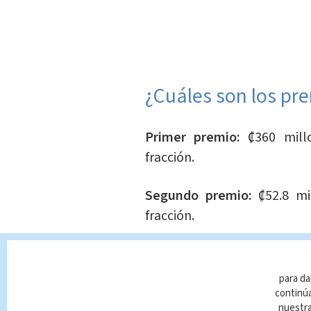
¿Cuáles son los pr
Primer premio:
₡360 millo
fracción.
Segundo premio:
₡52.8 mi
fracción.
Tercer premio:
₡24 millones 
para da
continúa
nuestr