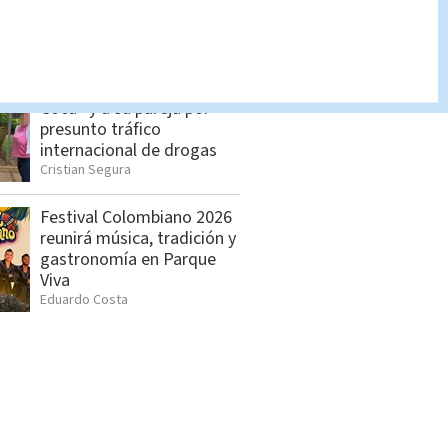
independencia judicial
Redacción Multimedios
Detienen a hija de “Macho
Coca” y a su pareja por
presunto tráfico
internacional de drogas
Cristian Segura
Festival Colombiano 2026
reunirá música, tradición y
gastronomía en Parque
Viva
Eduardo Costa