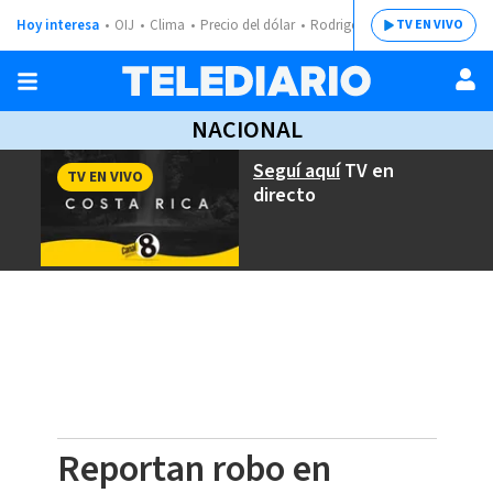
Hoy interesa
OIJ
Clima
Precio del dólar
Rodrigo Chaves
TV EN VIVO
NACIONAL
Seguí aquí
TV en
TV EN VIVO
directo
Reportan robo en