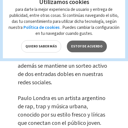
El concierto de Paulo Londra se
Utilizamos cookies
realizará el
sábado 23 de agosto en el
para darte la mejor experiencia de usuario y entrega de
publicidad, entre otras cosas. Si continúas navegando el sitio,
Parque Viva
. Las puertas estarán
das tu consentimiento para utilizar dicha tecnología, según
abiertas desde las 3:00 p.m. y se
nuestra
Política de cookies
. Puedes cambiar la configuración
cerrarán a las 8:30 p.m.
en tu navegador cuando gustes.
QUIERO SABER MÁS
ESTOY DE ACUERDO
Los interesados aún pueden conseguir
entradas a través de
eticket.cr,
y
además se mantiene un sorteo activo
de dos entradas dobles en nuestras
redes sociales.
Paulo Londra es un artista argentino
de rap, trap y música urbana,
conocido por su estilo fresco y líricas
que conectan con el público joven.