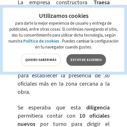
La empresa constructora
Traesa
colocó las
rampas de acceso
a los
Utilizamos cookies
puentes para agilizar la habilitación
para darte la mejor experiencia de usuario y entrega de
de estos para el 15 de marzo como
publicidad, entre otras cosas. Si continúas navegando el sitio,
plazo máximo.
das tu consentimiento para utilizar dicha tecnología, según
nuestra
Política de cookies
. Puedes cambiar la configuración
en tu navegador cuando gustes.
El
MOPT
coordinó con la
Municipalidad de San José
y la
QUIERO SABER MÁS
ESTOY DE ACUERDO
Dirección de Seguridad y Tránsito, esto
para establecer la presencia de 30
oficiales más en la zona cercana a la
obra.
Se esperaba que esta
diligencia
permitiera contar con
10 oficiales
nuevos
por turno para dirigir el