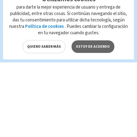
Clandestinas
Narcotráfico
para darte la mejor experiencia de usuario y entrega de
publicidad, entre otras cosas. Si continúas navegando el sitio,
das tu consentimiento para utilizar dicha tecnología, según
Queda prohibida la reproducción total o
nuestra
Política de cookies
. Puedes cambiar la configuración
parcial del contenido de esta página, mismo
en tu navegador cuando gustes.
que es propiedad de TELEDIARIO; su
reproducción no autorizada constituye una
QUIERO SABER MÁS
ESTOY DE ACUERDO
infracción y un delito de conformidad con las
leyes aplicables.