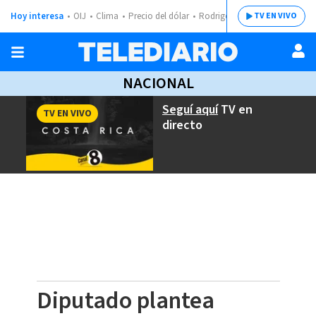
Hoy interesa
OIJ
Clima
Precio del dólar
Rodrigo Chaves
TV EN VIVO
NACIONAL
Seguí aquí
TV en
TV EN VIVO
directo
Diputado plantea