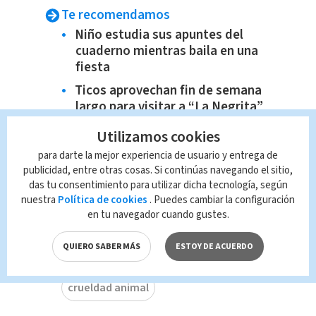
Te recomendamos
Niño estudia sus apuntes del
cuaderno mientras baila en una
fiesta
Ticos aprovechan fin de semana
largo para visitar a “La Negrita”
Cofundador de Google se
Utilizamos cookies
divorcia tras revelarse aventura
para darte la mejor experiencia de usuario y entrega de
entre su esposa y Elon Musk
publicidad, entre otras cosas. Si continúas navegando el sitio,
Atención: Ruta 27 tendrá carril
das tu consentimiento para utilizar dicha tecnología, según
nuestra
Política de cookies
. Puedes cambiar la configuración
reversible este lunes
en tu navegador cuando gustes.
QUIERO SABER MÁS
ESTOY DE ACUERDO
TAGS RELACIONADOS:
crueldad animal