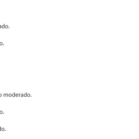
ado.
o.
to moderado.
o.
do.