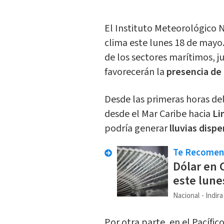
El Instituto Meteorológico 
clima este lunes 18 de may
de los sectores marítimos, 
favorecerán la
presencia de l
Desde las primeras horas de
desde el Mar Caribe hacia
Li
podría generar
lluvias disp
Te Recome
Dólar en 
este lune
Nacional
Indir
Por otra parte, en el Pacífic