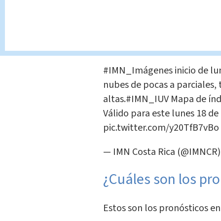
Hacia la noche, las condici
nubladas en gran parte del t
descartan lluvias dispersas e
#IMN_Imágenes
inicio de lu
nubes de pocas a parciales,
altas.
#IMN_IUV
Mapa de índi
Válido para este lunes 18 de
pic.twitter.com/y20TfB7vBo
— IMN Costa Rica (@IMNCR
¿Cuáles son los pr
Estos son los pronósticos en