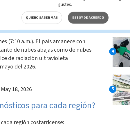
gustes.
ones se mantendrán
parcialmente
erritorio nacional,
aunque no se
QUIERO SABER MÁS
ESTOY DE ACUERDO
n sectores costeros del Pacífico.
nes (7:10 a.m.). El país amanece con
 tanto de nubes abajas como de nubes
ce de radiación ultravioleta
 mayo del 2026.
)
May 18, 2026
onósticos para cada región?
 cada región costarricense: