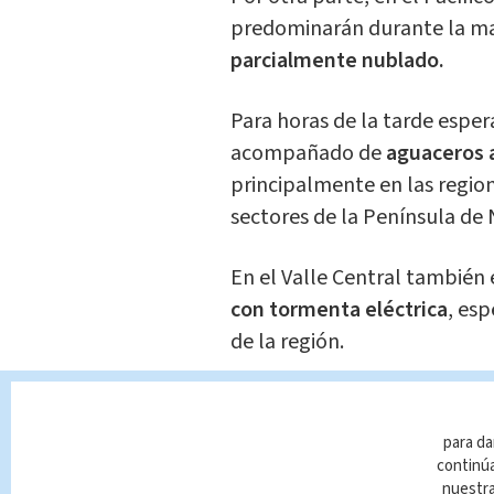
predominarán durante la ma
parcialmente nublado.
Para horas de la tarde esper
acompañado de
aguaceros a
principalmente en las regione
sectores de la Península de 
En el Valle Central también
con tormenta eléctrica
, es
de la región.
Mientras tanto, en el Caribe 
concentrarían principalmen
para da
periodo vespertino.
continúa
nuestr