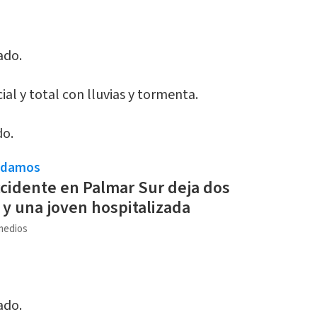
ado.
al y total con lluvias y tormenta.
do.
ndamos
ccidente en Palmar Sur deja dos
s y una joven hospitalizada
medios
ado.