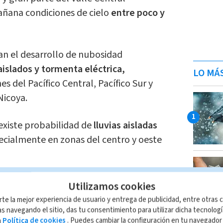
ñana condiciones de cielo
e
ntre poco y
an el desarrollo de nubosidad
islados y tormenta eléctrica,
LO MÁ
s del Pacífico Central, Pacífico Sur y
Nicoya.
 existe probabilidad de
lluvias aisladas
pecialmente en zonas del centro y oeste
y la Zona Norte las precipitaciones se
Utilizamos cookies
te en áreas
montañosas durante el
rte la mejor experiencia de usuario y entrega de publicidad, entre otras c
s navegando el sitio, das tu consentimiento para utilizar dicha tecnolog
a
Política de cookies
. Puedes cambiar la configuración en tu navegado