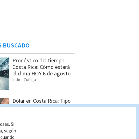
S BUSCADO
Pronóstico del tiempo
Costa Rica: Cómo estará
el clima HOY 6 de agosto
Indira Zúñiga
Dólar en Costa Rica: Tipo
de cambio para este
jueves 6 de agosto
Indira Zúñiga
osas. Si
ía, según
r cuando