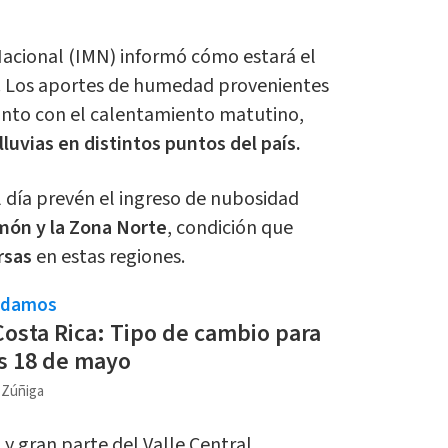
Nacional (IMN) informó cómo estará el
o. Los aportes de humedad provenientes
junto con el calentamiento matutino,
luvias en distintos puntos del país.
l día prevén el ingreso de nubosidad
món y la Zona Norte
, condición que
ersas
en estas regiones.
ndamos
Costa Rica: Tipo de cambio para
s 18 de mayo
a Zúñiga
o y gran parte del Valle Central