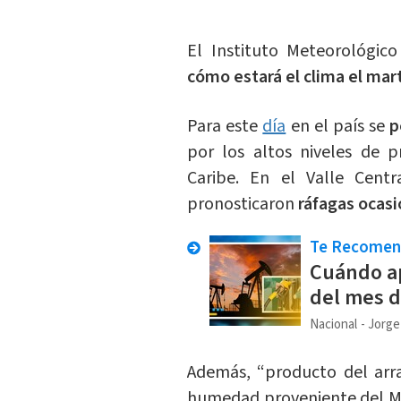
El Instituto Meteorológic
cómo estará el clima el mar
Para este
día
en el país se
pe
por los altos niveles de p
Caribe. En el Valle Centra
pronosticaron
ráfagas ocasi
Te Recome
Cuándo ap
del mes d
Nacional
Jorge
Además, “producto del arra
humedad proveniente del M