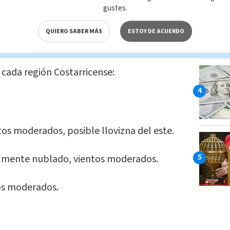
gustes.
)
December 10, 2024
QUIERO SABER MÁS
ESTOY DE ACUERDO
onósticos para cada región?
 cada región Costarricense:
os moderados, posible llovizna del este.
almente nublado, vientos moderados.
os moderados.