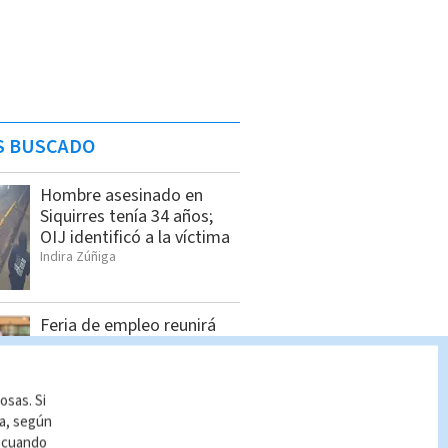
S BUSCADO
Hombre asesinado en
Siquirres tenía 34 años;
OIJ identificó a la víctima
Indira Zúñiga
Feria de empleo reunirá
más de 1.000 vacantes en
San Pedro
Cristian Segura
osas. Si
ía, según
r cuando