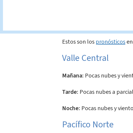
— IMN Costa Rica (@IMNCR
¿Cuáles son los pr
Estos son los
pronósticos
en
Valle Central
Mañana:
Pocas nubes y vient
Tarde:
Pocas nubes a parci
Noche:
Pocas nubes y vient
Pacífico Norte