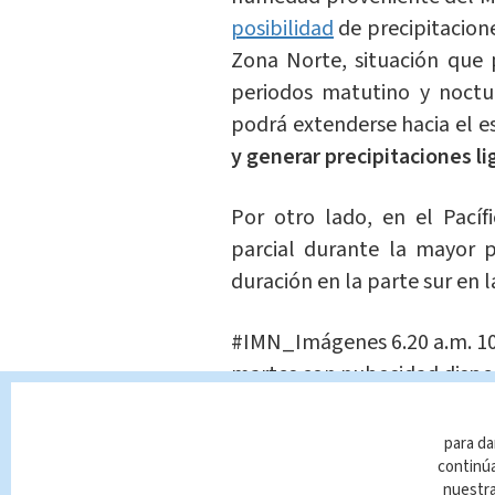
posibilidad
de precipitacione
Zona Norte, situación que 
periodos matutino y noctu
podrá extenderse hacia el e
y generar precipitaciones li
Por otro lado, en el Pacíf
parcial durante la mayor p
duración en la parte sur en 
#IMN_Imágenes
6.20 a.m. 1
martes con nubosidad dispers
Caribe, provincia de Cartago,
sur de la Península de Nicoy
para da
continúa
nubosa.
pic.twitter.com/P8
nuestr