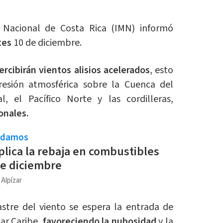
o Nacional de Costa Rica (IMN) informó
tes
10 de diciembre.
rcibirán vientos alisios acelerados
, esto
resión atmosférica sobre la Cuenca del
l, el Pacífico Norte y las cordilleras,
onales.
ndamos
lica la rebaja en combustibles
e diciembre
 Alpízar
stre del viento se espera la entrada de
ar Caribe,
favoreciendo la nubosidad
y la