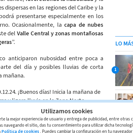
s dispersas en las regiones del Caribe y la
podrá presentarse especialmente en los
rno. Ocasionalmente, la
capa de nubes
ste del
Valle Central y zonas montañosas
geras
”.
LO MÁ
ico anticiparon nubosidad entre poca a
arte del día y posibles lluvias de corta
la mañana.
0.12.24. ¡Buenos días! Inicia la mañana de
a y ligera lluvia en la Zona Norte,
 Pacífico Sur, norte de Guanacaste y el
Utilizamos cookies
a. El resto del país con poca cobertura
rte la mejor experiencia de usuario y entrega de publicidad, entre otras c
s navegando el sitio, das tu consentimiento para utilizar dicha tecnolog
WWp8jCfn
a
Política de cookies
. Puedes cambiar la configuración en tu navegado