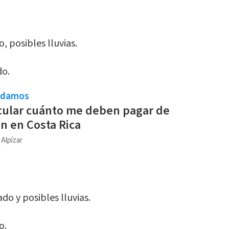
 posibles lluvias.
do.
ndamos
cular cuánto me deben pagar de
ón en Costa Rica
 Alpízar
o y posibles lluvias.
o.