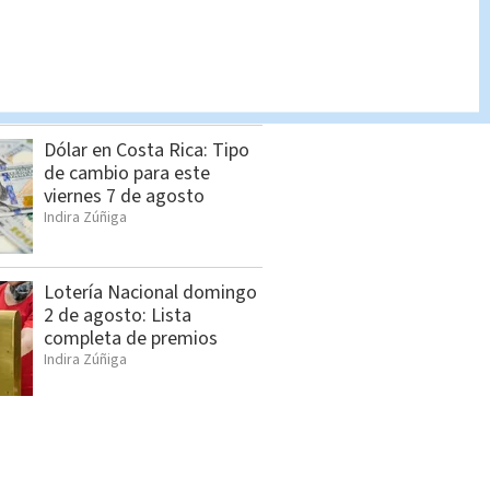
Salud confirma 14 casos
de hepatitis A y mantiene
vigilancia
Cristian Segura
Dólar en Costa Rica: Tipo
de cambio para este
viernes 7 de agosto
Indira Zúñiga
Lotería Nacional domingo
2 de agosto: Lista
completa de premios
Indira Zúñiga