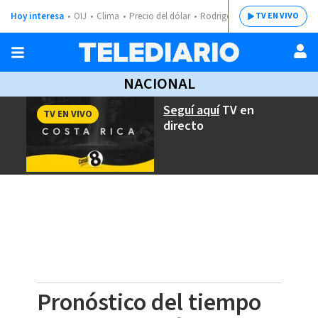
Hoy interesa
OIJ
Clima
Precio del dólar
Rodrigo Chaves
TV EN VIVO
NACIONAL
Seguí aquí
TV en
TV EN VIVO
directo
Pronóstico del tiempo