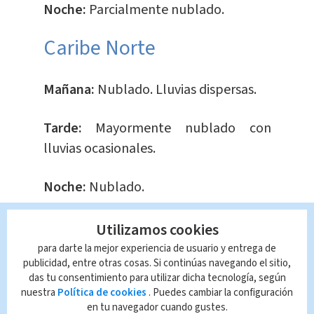
Noche:
Parcialmente nublado.
Caribe Norte
Mañana:
Nublado. Lluvias dispersas.
Tarde:
Mayormente nublado con
lluvias ocasionales.
Noche:
Nublado.
Caribe Sur
Utilizamos cookies
para darte la mejor experiencia de usuario y entrega de
publicidad, entre otras cosas. Si continúas navegando el sitio,
Mañana:
Nublado. Lluvias dispersas.
das tu consentimiento para utilizar dicha tecnología, según
nuestra
Política de cookies
. Puedes cambiar la configuración
Tarde:
Mayormente nublado a parcial
en tu navegador cuando gustes.