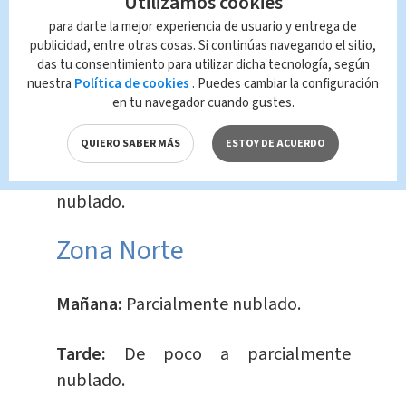
Utilizamos cookies
para darte la mejor experiencia de usuario y entrega de
publicidad, entre otras cosas. Si continúas navegando el sitio,
Mañana:
Parcialmente nublado.
das tu consentimiento para utilizar dicha tecnología, según
nuestra
Política de cookies
. Puedes cambiar la configuración
Tarde:
De poco a parcialmente
en tu navegador cuando gustes.
nublado.
QUIERO SABER MÁS
ESTOY DE ACUERDO
Noche:
De poco a parcialmente
nublado.
​Zona Norte
Mañana:
Parcialmente nublado.
Tarde:
De poco a parcialmente
nublado.