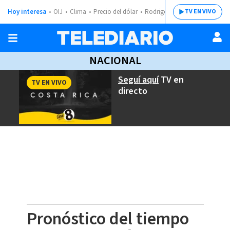
Hoy interesa
OIJ
Clima
Precio del dólar
Rodrigo Chaves
TV EN VIVO
NACIONAL
Seguí aquí
TV en
TV EN VIVO
directo
Pronóstico del tiempo