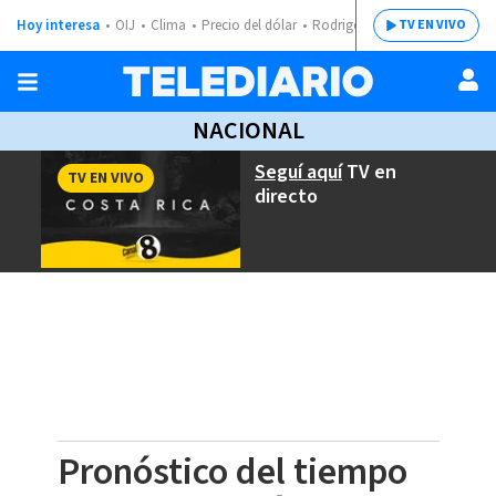
Hoy interesa
OIJ
Clima
Precio del dólar
Rodrigo Chaves
TV EN VIVO
NACIONAL
Seguí aquí
TV en
TV EN VIVO
directo
Pronóstico del tiempo