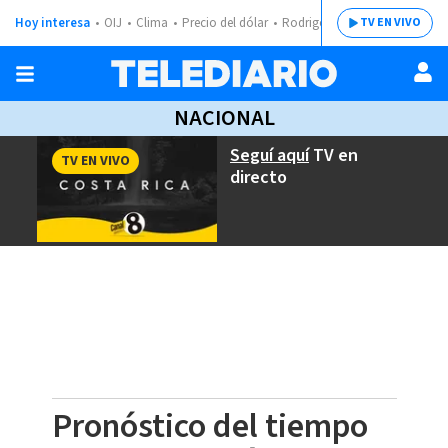
Hoy interesa
OIJ
Clima
Precio del dólar
Rodrigo Chaves
TV EN VIVO
NACIONAL
Seguí aquí
TV en
TV EN VIVO
directo
Pronóstico del tiempo