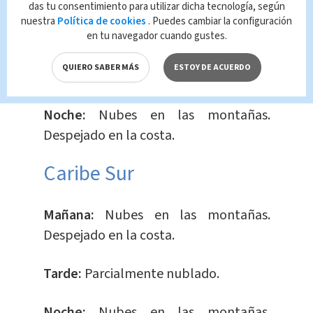
das tu consentimiento para utilizar dicha tecnología, según
nuestra
Política de cookies
. Puedes cambiar la configuración
en tu navegador cuando gustes.
Mañana:
Pocas nubes.
QUIERO SABER MÁS
ESTOY DE ACUERDO
Tarde:
Parcialmente nublado.
Noche:
Nubes en las montañas.
Despejado en la costa.
Caribe Sur
Mañana:
Nubes en las montañas.
Despejado en la costa.
Tarde:
Parcialmente nublado.
Noche:
Nubes en las montañas.