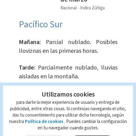
Nacional
Indira Zúñiga
Pacífico Sur
Mañana:
Parcial nublado. Posibles
lloviznas en las primeras horas.
Tarde:
Parcialmente nublado, lluvias
aisladas en la montaña.
Noche:
Pocas nubes.
Utilizamos cookies
para darte la mejor experiencia de usuario y entrega de
Caribe Norte
publicidad, entre otras cosas. Si continúas navegando el sitio,
das tu consentimiento para utilizar dicha tecnología, según
nuestra
Política de cookies
. Puedes cambiar la configuración
Mañana:
Poco a parcialmente
en tu navegador cuando gustes.