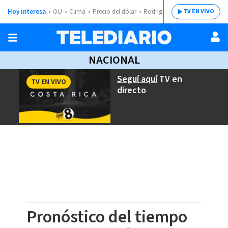
Hoy interesa
OIJ
Clima
Precio del dólar
Rodrigo Chaves
TV EN VIVO
NACIONAL
Seguí aquí
TV en
TV EN VIVO
directo
Pronóstico del tiempo