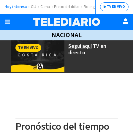
Hoy interesa
OIJ
Clima
Precio del dólar
Rodrigo Chaves
TV EN VIVO
NACIONAL
Seguí aquí
TV en
TV EN VIVO
directo
Pronóstico del tiempo