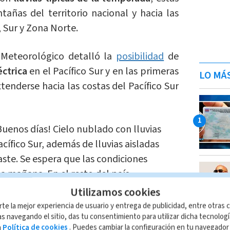
añas del territorio nacional y hacia las
, Sur y Zona Norte.
o Meteorológico detalló la
posibilidad
de
ctrica
en el Pacífico Sur y en las primeras
LO MÁ
enderse hacia las costas del Pacífico Sur
Buenos días! Cielo nublado con lluvias
cífico Sur, además de lluvias aisladas
ste. Se espera que las condiciones
 mañana. En el resto del país
tter.com/JKxi2PYShT
Utilizamos cookies
rte la mejor experiencia de usuario y entrega de publicidad, entre otras c
)
November 21, 2024
s navegando el sitio, das tu consentimiento para utilizar dicha tecnolog
a
Política de cookies
. Puedes cambiar la configuración en tu navegado