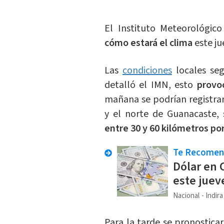
El Instituto Meteorológic
cómo estará el clima
este ju
Las
condiciones
locales se
detalló el IMN, esto
provoc
mañana se podrían registra
y el norte de Guanacaste,
entre 30 y 60 kilómetros por
Te Recome
Dólar en 
este juev
Nacional
Indir
Para la tarde se pronostica