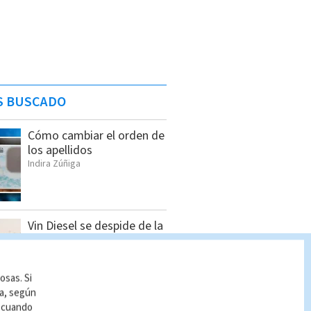
S BUSCADO
Cómo cambiar el orden de
los apellidos
Indira Zúñiga
Vin Diesel se despide de la
saga ‘Rápidos y Furiosos’
con un emotivo mensaje
Redacción Multimedios
osas. Si
ía, según
r cuando