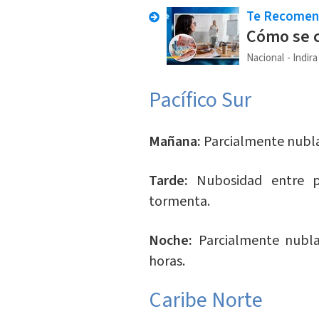
Te Recome
Cómo se c
Nacional
Indir
​Pacífico Sur
Mañana:
Parcialmente nubl
Tarde:
Nubosidad entre pa
tormenta.
Noche:
Parcialmente nubla
horas.
Caribe Norte