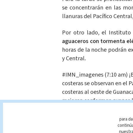
se concentrarán en las mont
llanuras del Pacífico Central
Por otro lado, el Institut
aguaceros con tormenta elé
horas de la noche podrán ext
y Central.
#IMN_imagenes
(7:10 am) ¡
costeras se observan en el Pa
costeras al oeste de Guanaca
mejoren conformen avance la
predomina soleado.
pic.twi
para da
— IMN Costa Rica (@IMNCR
continúa
nuestr