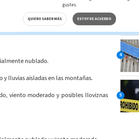
onósticos para cada región?
gustes.
QUIERO SABER MÁS
ESTOY DE ACUERDO
 cada región Costarricense:
ialmente nublado.
y lluvias aisladas en las montañas.
o, viento moderado y posibles lloviznas