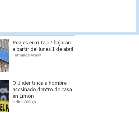
Adulto mayor asesina a su
abogado en las afueras de
su oficina en Nicoya
Jorge Alpízar
Peajes en ruta 27 bajarán
a partir del lunes 1 de abril
Fernanda Araya
OIJ identifica a hombre
asesinado dentro de casa
en Limón
Indira Zúñiga