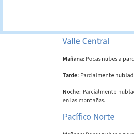
¿Cuáles son los pr
Estos son los
pronósticos
en
Valle Central
Mañana:
Pocas nubes a parc
Tarde:
Parcialmente nublado 
Noche:
Parcialmente nublad
en las montañas.
Pacífico Norte