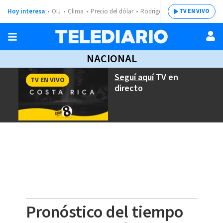
Hoy interesa
OIJ
Clima
Precio del dólar
Rodrigo Chaves
TV EN VIVO
NACIONAL
Seguí aquí
TV en
TV EN VIVO
directo
Pronóstico del tiempo