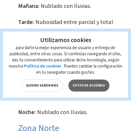
Mañana:
Nublado con lluvias.
Tarde:
Nubosidad entre parcial y total
con lluvias.
Utilizamos cookies
Noche:
Nublado con lluvias.
para darte la mejor experiencia de usuario y entrega de
publicidad, entre otras cosas. Si continúas navegando el sitio,
Caribe Sur
das tu consentimiento para utilizar dicha tecnología, según
nuestra
Política de cookies
. Puedes cambiar la configuración
en tu navegador cuando gustes.
Mañana:
Nublado con lluvias.
QUIERO SABER MÁS
ESTOY DE ACUERDO
Tarde:
Nublado con lluvias.
Noche:
Nublado con lluvias.
Zona Norte