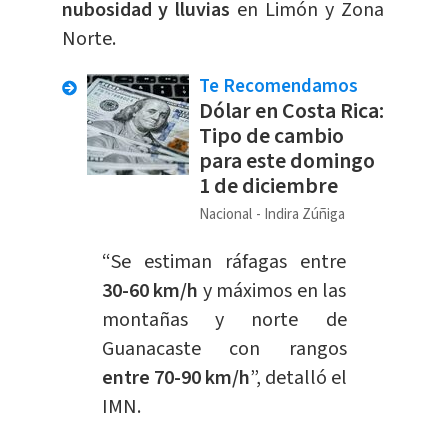
nubosidad y lluvias
en Limón y Zona
Norte.
Te Recomendamos
Dólar en Costa Rica:
Tipo de cambio
para este domingo
1 de diciembre
Nacional
Indira Zúñiga
“Se estiman ráfagas entre
30-60 km/h
y máximos en las
montañas y norte de
Guanacaste con rangos
entre 70-90 km/h
”, detalló el
IMN.