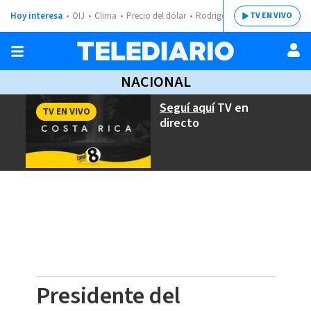
Hoy interesa
OIJ
Clima
Precio del dólar
Rodrigo Chaves
TV EN VIVO
NACIONAL
Seguí aquí
TV en
TV EN VIVO
directo
Presidente del