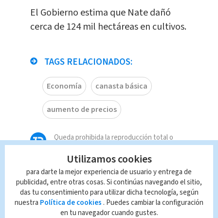
El Gobierno estima que Nate dañó
cerca de 124 mil hectáreas en cultivos.
TAGS RELACIONADOS:
Economía
canasta básica
aumento de precios
Queda prohibida la reproducción total o
parcial del contenido de esta página, mismo
Utilizamos cookies
que es propiedad de TELEDIARIO; su
reproducción no autorizada constituye una
para darte la mejor experiencia de usuario y entrega de
infracción y un delito de conformidad con las
publicidad, entre otras cosas. Si continúas navegando el sitio,
leyes aplicables.
das tu consentimiento para utilizar dicha tecnología, según
nuestra
Política de cookies
. Puedes cambiar la configuración
en tu navegador cuando gustes.