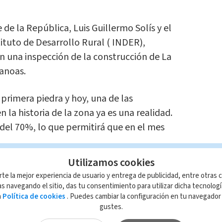
 de la República, Luis Guillermo Solís y el
tituto de Desarrollo Rural ( INDER),
n una inspección de la construcción de La
Canoas.
 primera piedra y hoy, una de las
n la historia de la zona ya es una realidad.
del 70%, lo que permitirá que en el mes
.
Utilizamos cookies
bio radical en la calidad de vida de 15
rte la mejor experiencia de usuario y entrega de publicidad, entre otras c
 familias, en condición de pobreza.
s navegando el sitio, das tu consentimiento para utilizar dicha tecnolog
a
Política de cookies
. Puedes cambiar la configuración en tu navegado
gustes.
 metros cuadrados, que constará de 15