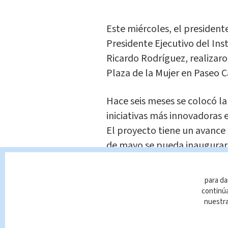
Este miércoles, el presidente
Presidente Ejecutivo del Ins
Ricardo Rodríguez, realizaro
Plaza de la Mujer en Paseo 
Hace seis meses se colocó la
iniciativas más innovadoras e
El proyecto tiene un avance 
de mayo se pueda inaugurar
La iniciativa generará un cam
para da
mujeres emprendedoras y sus
continúa
nuestr
La plaza comercial es 2.500