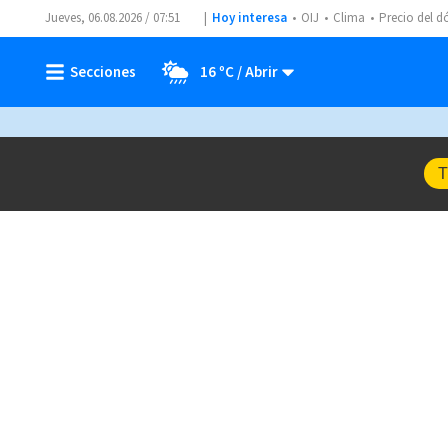
Jueves, 06.08.2026 / 07:51
Hoy interesa
OIJ
Clima
Precio del d
16 ºC
T