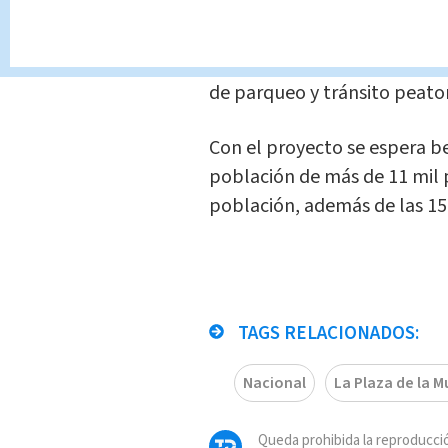
módulos comerciales de 20 
destinados para la preparac
más para la oferta de servic
de parqueo y tránsito peato
Con el proyecto se espera be
población de más de 11 mil 
población, además de las 15 
TAGS RELACIONADOS:
Nacional
La Plaza de la M
Queda prohibida la reproducció