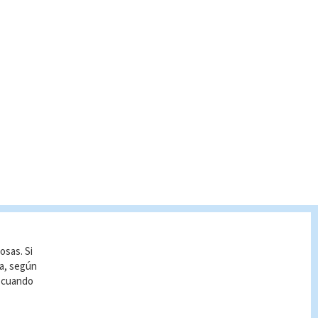
osas. Si
ía, según
r cuando