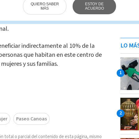
metros cuadrados cada uno, 14
QUIERO SABER
ESTOY DE
MÁS
ACUERDO
ión y venta de alimentos, así como uno
ios de belleza. Además, contará con áreas
nal.
LO MÁ
neficiar indirectamente al 10% de la
personas que habitan en este centro de
mujeres y sus familias.
ujer
Paseo Canoas
n total o parcial del contenido de esta página, mismo