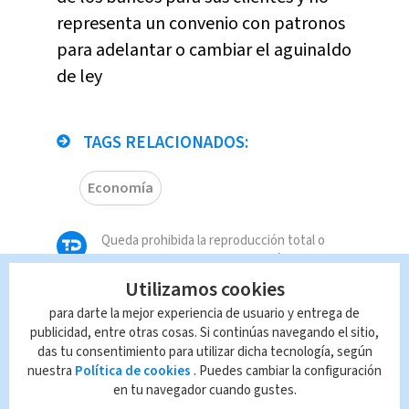
representa un convenio con patronos
para adelantar o cambiar el aguinaldo
de ley
TAGS RELACIONADOS:
Economía
Queda prohibida la reproducción total o
parcial del contenido de esta página, mismo
que es propiedad de TELEDIARIO; su
Utilizamos cookies
reproducción no autorizada constituye una
para darte la mejor experiencia de usuario y entrega de
infracción y un delito de conformidad con las
publicidad, entre otras cosas. Si continúas navegando el sitio,
leyes aplicables.
das tu consentimiento para utilizar dicha tecnología, según
nuestra
Política de cookies
. Puedes cambiar la configuración
en tu navegador cuando gustes.