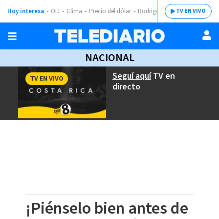
Hoy interesa
OIJ
Clima
Precio del dólar
Rodrigo Chaves
TV EN VIVO
NACIONAL
Seguí aquí
TV en
TV EN VIVO
directo
¡Piénselo bien antes de