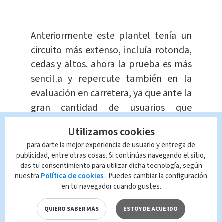
Anteriormente este plantel tenía un
circuito más extenso, incluía rotonda,
cedas y altos. ahora la prueba es más
sencilla y repercute también en la
evaluación en carretera, ya que ante la
gran cantidad de usuarios que
aprueban las primeras fases en
Utilizamos cookies
plantel,
se hacen recorridos más
para darte la mejor experiencia de usuario y entrega de
cortos en las vías para lograr atender
publicidad, entre otras cosas. Si continúas navegando el sitio,
a más personas
.
das tu consentimiento para utilizar dicha tecnología, según
nuestra
Política de cookies
. Puedes cambiar la configuración
en tu navegador cuando gustes.
En educación vial defienden el nuevo
circuito de pruebas prácticas de
QUIERO SABER MÁS
ESTOY DE ACUERDO
manejo y aseguran que el
cambio