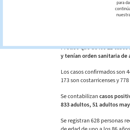
Ministro de Salud, Daniel Sal
para da
burbuja social e infectó a do
continúa
nuestr
pic.twitter.com/XZc6twB0fN
— MultimediosCR (@multim
Precisó que de los 21 casos
y tenían orden sanitaria de
Los casos confirmados son 4
173 son costarricenses y 778
Se contabilizan
casos positi
833 adultos, 51 adultos ma
Se registran 628 personas r
de edad de uno a los 86 años