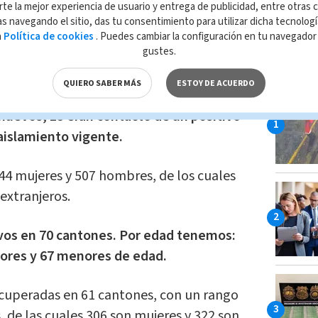
as, explica que un familiar se salió de su
rte la mejor experiencia de usuario y entrega de publicidad, entre otras c
s sobrinos "sin saber".
s navegando el sitio, das tu consentimiento para utilizar dicha tecnolog
a
Política de cookies
. Puedes cambiar la configuración en tu navegado
gustes.
LO MÁ
edioscr)
May 25, 2020
QUIERO SABER MÁS
ESTOY DE ACUERDO
 nuevos, 15 eran contacto de un positivo
 aislamiento vigente.
44 mujeres y 507 hombres, de los cuales
 extranjeros.
vos en 70 cantones. Por edad tenemos:
yores y 67 menores de edad.
ecuperadas en 61 cantones, con un rango
, de las cuales 306 son mujeres y 322 son