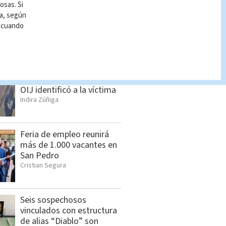
osas. Si
ía, según
r cuando
S BUSCADO
Hombre asesinado en
Siquirres tenía 34 años;
OIJ identificó a la víctima
Indira Zúñiga
Feria de empleo reunirá
más de 1.000 vacantes en
San Pedro
Cristian Segura
Seis sospechosos
vinculados con estructura
de alias “Diablo” son