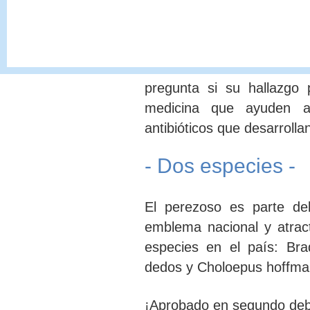
descubrimiento se p
Environmetal Microbio
Tras descubrir estos
antib
pregunta si su hallazgo 
medicina que ayuden a 
antibióticos que desarroll
- Dos especies -
El perezoso es parte del
emblema nacional y atracti
especies en el país: Bra
dedos y Choloepus hoffma
¡Aprobado en segundo deb