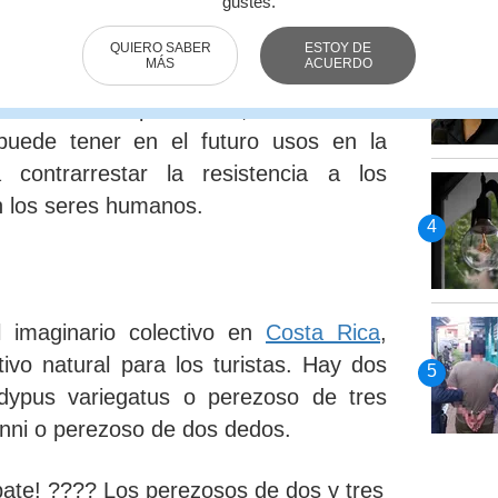
gustes.
ublicó en la revista científica
logy.
QUIERO SABER
ESTOY DE
MÁS
ACUERDO
ióticos en los perezosos
, Chavarría se
puede tener en el futuro usos en la
contrarrestar la resistencia a los
an los seres humanos.
 imaginario colectivo en
Costa Rica
,
vo natural para los turistas.
Hay dos
dypus variegatus o perezoso de tres
nni o perezoso de dos dedos.
ate! ???? Los perezosos de dos y tres