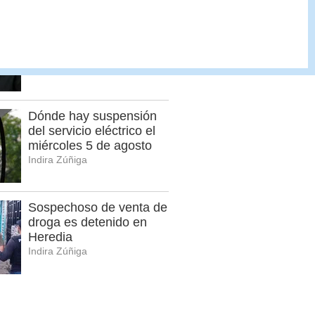
Araya tilda a Laura
Fernández de "hacerse
la tontita" en el Plenario
Cristian Segura
Dónde hay suspensión
del servicio eléctrico el
miércoles 5 de agosto
Indira Zúñiga
Sospechoso de venta de
droga es detenido en
Heredia
Indira Zúñiga