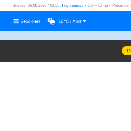
Jueves, 06.08.2026 / 03:55
Hoy interesa
OIJ
Clima
Precio del 
16 ºC
T