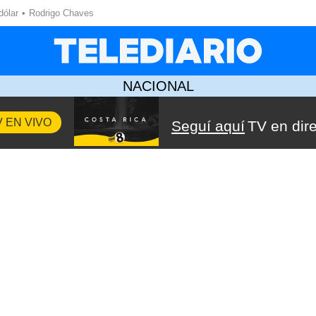
dólar
Rodrigo Chaves
NACIONAL
V EN VIVO
Seguí aquí
TV en dir