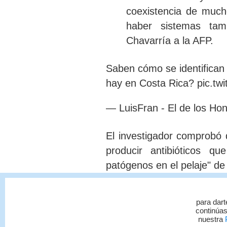
coexistencia de much
haber sistemas tam
Chavarría a la AFP.
Saben cómo se identifican
hay en Costa Rica?
pic.t
— LuisFran - El de los Ho
El investigador comprobó
producir antibióticos qu
patógenos en el pelaje"
de 
"
Son bacterias pe
para dart
micrococcales, princ
continúas
Brevibacterium
", pr
nuestra
P