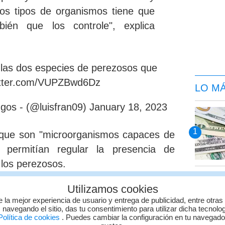
os tipos de organismos tiene que
bién que los controle
", explica
 las dos especies de perezosos que
witter.com/VUPZBwd6Dz
LO M
ngos - (@luisfran09)
January 18, 2023
 que son
"microorganismos capaces de
e permitían regular la presencia de
los perezosos.
Utilizamos cookies
rtenecientes al orden de los
e la mejor experiencia de usuario y entrega de publicidad, entre otras
ipalmente de los géneros Rothia y
 navegando el sitio, das tu consentimiento para utilizar dicha tecnolo
ecisa el investigador, cuyo
olítica de cookies
. Puedes cambiar la configuración en tu navegad