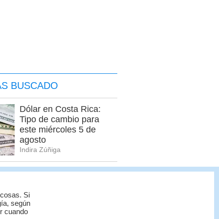
ÁS BUSCADO
Dólar en Costa Rica:
Tipo de cambio para
este miércoles 5 de
agosto
Indira Zúñiga
Estos son los nuevos
precios de los
combustibles a partir del
 cosas. Si
jueves 6 de agosto
gía, según
or cuando
Indira Zúñiga