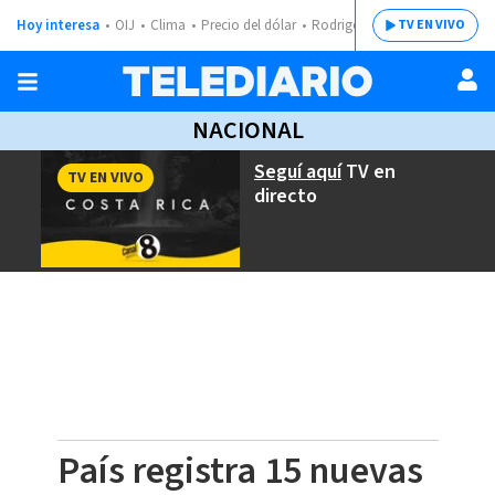
Hoy interesa
OIJ
Clima
Precio del dólar
Rodrigo Chaves
TV EN VIVO
NACIONAL
Seguí aquí
TV en
TV EN VIVO
directo
País registra 15 nuevas