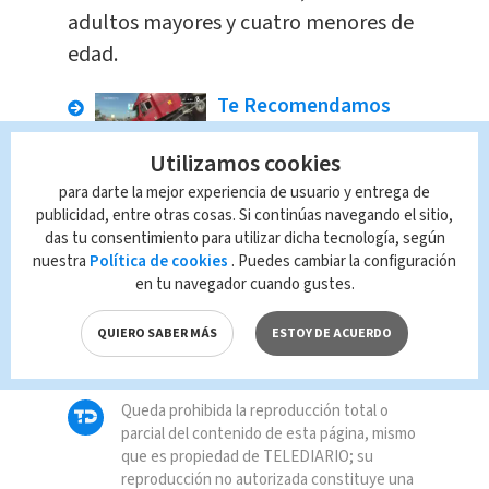
adultos mayores y cuatro menores de
edad.
Te Recomendamos
Tráiler se queda sin
frenos y cae sobre
Utilizamos cookies
vía pública
para darte la mejor experiencia de usuario y entrega de
publicidad, entre otras cosas. Si continúas navegando el sitio,
Tendencia
Redacción
das tu consentimiento para utilizar dicha tecnología, según
nuestra
Política de cookies
. Puedes cambiar la configuración
en tu navegador cuando gustes.
TAGS RELACIONADOS:
QUIERO SABER MÁS
ESTOY DE ACUERDO
Nacional
covid-19
Queda prohibida la reproducción total o
parcial del contenido de esta página, mismo
que es propiedad de TELEDIARIO; su
reproducción no autorizada constituye una