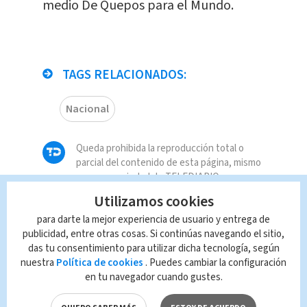
medio De Quepos para el Mundo.
TAGS RELACIONADOS:
Nacional
Queda prohibida la reproducción total o
parcial del contenido de esta página, mismo
que es propiedad de TELEDIARIO; su
reproducción no autorizada constituye una
Utilizamos cookies
infracción y un delito de conformidad con las
para darte la mejor experiencia de usuario y entrega de
leyes aplicables.
publicidad, entre otras cosas. Si continúas navegando el sitio,
das tu consentimiento para utilizar dicha tecnología, según
nuestra
Política de cookies
. Puedes cambiar la configuración
en tu navegador cuando gustes.