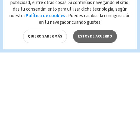
publicidad, entre otras cosas. Si continúas navegando el sitio,
parcial del contenido de esta página, mismo
das tu consentimiento para utilizar dicha tecnología, según
que es propiedad de TELEDIARIO; su
nuestra
Política de cookies
. Puedes cambiar la configuración
reproducción no autorizada constituye una
en tu navegador cuando gustes.
infracción y un delito de conformidad con las
leyes aplicables.
QUIERO SABER MÁS
ESTOY DE ACUERDO