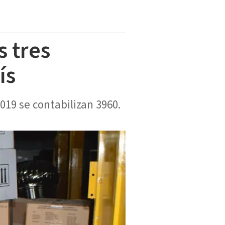
s tres
ís
2019 se contabilizan 3960.