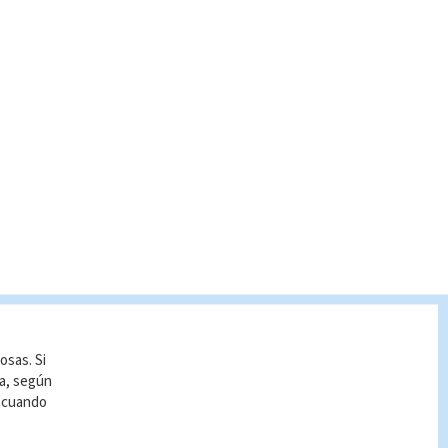
osas. Si
ía, según
r cuando