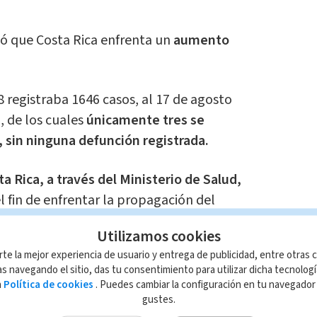
tó que Costa Rica enfrenta un
aumento
8 registraba 1646 casos, al 17 de agosto
, de los cuales
únicamente tres se
, sin ninguna defunción registrada.
a Rica, a través del Ministerio de Salud,
l fin de enfrentar la propagación del
 en estado de emergencia al país vecino
Utilizamos cookies
, por lo que solicitó la colaboración
rte la mejor experiencia de usuario y entrega de publicidad, entre otras c
 conjunta contra esta enfermedad.
s navegando el sitio, das tu consentimiento para utilizar dicha tecnolog
a
Política de cookies
. Puedes cambiar la configuración en tu navegado
a
donación de insecticidas y sustancias
gustes.