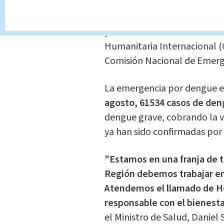
para el control de larvas de
aérea, a Honduras, en colabor
y en estrecha coordinación c
Humanitaria Internacional (
Comisión Nacional de Emerg
La emergencia por dengue 
agosto, 61534 casos de den
dengue grave, cobrando la 
ya han sido confirmadas por 
"Estamos en una franja de t
Región debemos trabajar en 
Atendemos el llamado de Ho
responsable con el bienest
el Ministro de Salud, Daniel 