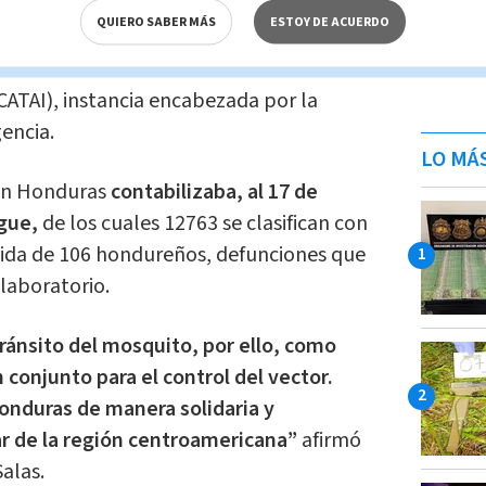
l mosquito
que fueron enviadas hoy, vía
QUIERO SABER MÁS
ESTOY DE ACUERDO
ación con el Servicio de Vigilancia Aérea,
on el Comité Asesor Técnico de Asistencia
CATAI), instancia encabezada por la
encia.
LO MÁ
en Honduras
contabilizaba, al 17 de
gue,
de los cuales 12763 se clasifican con
vida de 106 hondureños, defunciones que
laboratorio.
ránsito del mosquito, por ello, como
conjunto para el control del vector.
nduras de manera solidaria y
ar de la región centroamericana”
afirmó
Salas.