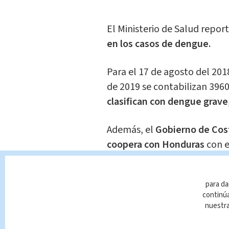
El Ministerio de Salud repor
en los casos de dengue.
Para el 17 de agosto del 201
de 2019 se contabilizan 3960
clasifican con dengue grave
Además, el
Gobierno de Cost
coopera con Honduras
con e
dengue, situación que tiene
desde el pasado mes de junio
para da
internacional para la lucha
continúa
nuestr
La cooperación consiste en l