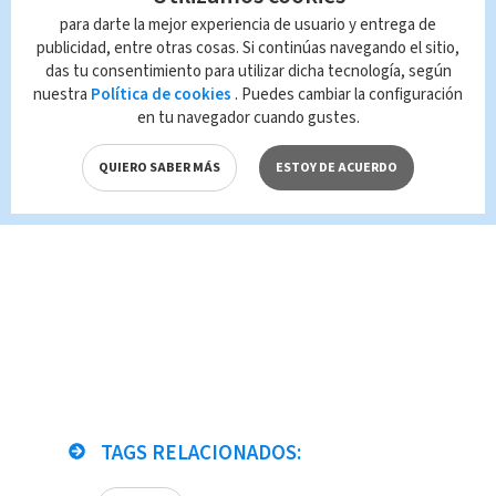
Así llegan los delanteros Ticos a
para darte la mejor experiencia de usuario y entrega de
las eliminatorias
publicidad, entre otras cosas. Si continúas navegando el sitio,
Pines de más de 9 millones de
das tu consentimiento para utilizar dicha tecnología, según
colones para los diputados
nuestra
Política de cookies
. Puedes cambiar la configuración
en tu navegador cuando gustes.
Cervezas y aperitivos aumentarán
de precio
QUIERO SABER MÁS
ESTOY DE ACUERDO
Camión colisiona contra árbol
TAGS RELACIONADOS: