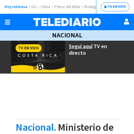
Hoy interesa
OIJ
Clima
Precio del dólar
Rodrigo Chaves
TV EN VIVO
NACIONAL
Seguí aquí
TV en
TV EN VIVO
directo
Nacional.
Ministerio de